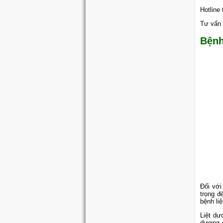
Hotline
Tư vấn 
Bệnh
Đối với
trọng đ
bệnh li
Liệt dư
dương c