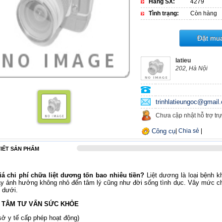
Hãng SX:
4279
Tình trạng:
Còn hàng
Đặt mu
latieu
202, Hà Nội
trinhlatieungoc@gmail
Chưa cập nhật hỗ trợ trự
Công cụ
|
Chia sẻ
|
TIẾT SẢN PHẨM
á chi phí chữa liệt dương tốn bao nhiêu tiền?
Liệt dương là loại bệnh kh
ày ảnh hưởng không nhỏ đến tâm lý cũng như đời sống tình dục. Vây mức chi p
n dưới.
 TÂM TƯ VẤN SỨC KHỎE
ở y tế cấp phép hoạt động)