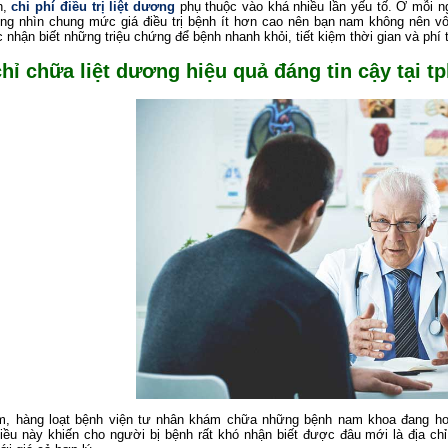
n,
chi phí điều trị liệt dương
phụ thuộc vào khá nhiều lần yếu tố. Ở mỗi n
ng nhìn chung mức giá điều trị bệnh ít hơn cao nên bạn nam không nên 
 nhận biết những triệu chứng để bệnh nhanh khỏi, tiết kiệm thời gian và phí t
chỉ chữa liệt dương hiệu quả đáng tin cậy tại 
m, hàng loạt bệnh viện tư nhân khám chữa những bệnh nam khoa đang hoạ
iều này khiến cho người bị bệnh rất khó nhận biết được đâu mới là địa chỉ