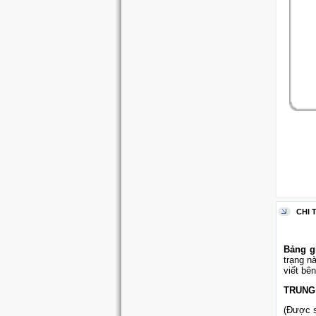
CHI 
Bảng gi
trạng n
viết bê
TRUNG
(Được s