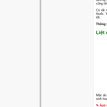
cũng nh
Có rất 
thuốc. 
tốt.
Thông t
Liệt
Mặc dù 
sinh ho
✎ Ảnh 