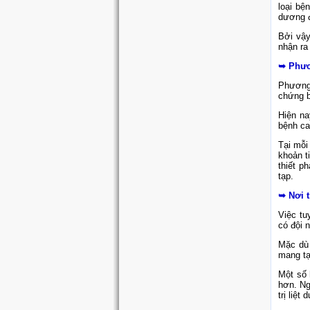
loại bệ
dương đ
Bởi vậy
nhận ra
➥ Phươ
Phương 
chứng b
Hiện na
bệnh cao
Tại mỗi
khoản t
thiết p
tạp.
➥ Nơi t
Việc tu
có đội 
Mặc dù 
mang tạ
Một số 
hơn. Ng
trị liệ