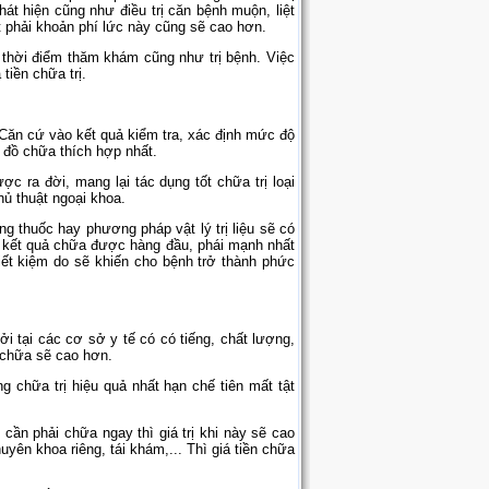
át hiện cũng như điều trị căn bệnh muộn, liệt
t phải khoản phí lức này cũng sẽ cao hơn.
 thời điểm thăm khám cũng như trị bệnh. Việc
tiền chữa trị.
. Căn cứ vào kết quả kiểm tra, xác định mức độ
 đồ chữa thích hợp nhất.
ược ra đời, mang lại tác dụng tốt chữa trị loại
thủ thuật ngoại khoa.
g thuốc hay phương pháp vật lý trị liệu sẽ có
àn kết quả chữa được hàng đầu, phái mạnh nhất
 tiết kiệm do sẽ khiến cho bệnh trở thành phức
i tại các cơ sở y tế có có tiếng, chất lượng,
í chữa sẽ cao hơn.
 chữa trị hiệu quả nhất hạn chế tiên mất tật
ần phải chữa ngay thì giá trị khi này sẽ cao
yên khoa riêng, tái khám,... Thì giá tiền chữa