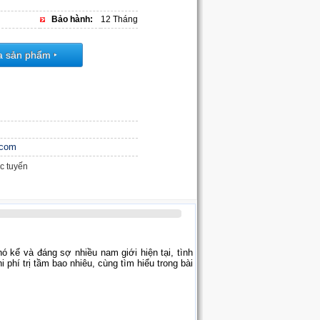
Bảo hành:
12 Tháng
a sản phẩm
‣
.com
c tuyến
ó kể và đáng sợ nhiều nam giới hiện tại, tình
hí trị tầm bao nhiêu, cùng tìm hiểu trong bài