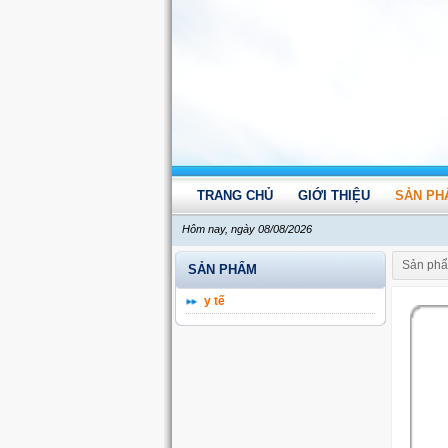
TRANG CHỦ
GIỚI THIỆU
SẢN PH
Hôm nay, ngày 08/08/2026
Sản ph
SẢN PHẨM
y tế