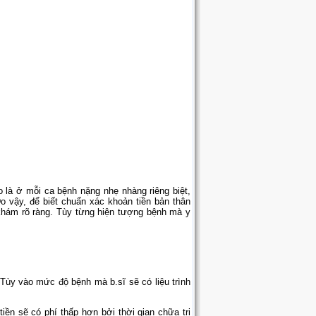
o là ở mỗi ca bệnh nặng nhẹ nhàng riêng biệt,
o vậy, để biết chuẩn xác khoản tiền bản thân
 khám rõ ràng. Tùy từng hiện tượng bệnh mà y
 Tùy vào mức độ bệnh mà b.sĩ sẽ có liệu trình
iền sẽ có phí thấp hơn bởi thời gian chữa trị