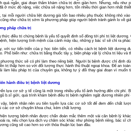
nh quá ngắn, giai đoạn thăm khám chữa trị đơn giản hơn. Nhưng, nếu như ph
ã ở mức độ nặng, việc chữa sẽ nặng hơn, tốn nhiều thời gian hơn nhất thiế
, tại mỗi người chữa liệt dương giá tốn bao nhiêu phụ thuộc không nhỏ vào
 cũng như chữa trị sớm là phương pháp giúp người bệnh tránh gánh lo về giá 
ng pháp chữa trị
thức điều trị chứng bệnh là yếu tố quyết định số đông tới phí trị liệt dương
ệnh, hiện tượng tính mệnh của cánh mày râu, những y bác sĩ sẽ chỉ ra phác
y, với sự tiến triển của y học tiên tiến, có nhiều cách trị bệnh liệt dương đ
. Phổ biến như: chữa trị bằng thuốc tây y, biện pháp vật lý chữa trị liệu và 
 phương thức sẽ có phí làm theo riêng biệt. Người bị bệnh được chỉ định dùn
iền trị thấp hơn so với đối tượng thực hành thủ thuật ngoại khoa. Để an to
hải làm liệu pháp trị của chuyên gia, không tự ý đổi thay giai đoạn vì muốn
iến hành điều trị bệnh liệt dương
yển lựa cơ sở y tế cũng là một trong nhiều yếu tố ảnh hưởng đến chi phí. Bở
ngũ b.sĩ giởi, quá trình khám bệnh điều trị bệnh nghiêm ngặt đương nhiên ph
vậy, bệnh nhân nên ưu tiên tuyển lựa các cơ sở tốt để đem đến chất lượng
i các cơ sở chuyên khoa chui, kém chất lượng.
hiện tượng bệnh nhân được chẩn đoán mắc thêm một vài căn bệnh lý khác c
oài ra, nếu chọn lựa dịch vụ chăm sóc khác như phòng bệnh riêng, bác sĩ chu
t dương cũng sẽ cao hơn so với thỏa thuận lúc ban đầu.