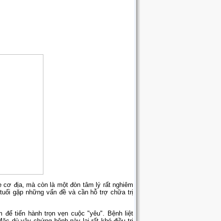
 cơ địa, mà còn là một đòn tâm lý rất nghiêm
tuổi gặp những vấn đề và cần hỗ trợ chữa trị
ể tiến hành trọn vẹn cuộc "yêu". Bệnh liệt
ặc dù vậy chứng bệnh này lại rất khó điều trị