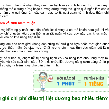
ng trước tiên dễ nhận thấy của căn bệnh này chính là việc thực hiện suy
chẳng thể cương cứng hoặc cương cứng trong thời gian quá ngắn làm cho c
y làm cho quý ông rất hoặc cảm giác tự ti, ngại quan hệ tình dục, thậm chí
m cảm.
đến vô sinh hiếm muộn
ứng hiểm nguy nhất của căn bệnh liệt dương là có thể khiến nam giới bị v
y chỉ chuyện yêu trong thời gian rất ngắn vì của quý gặp các khúc mắc
ối khó có khả năng tiếp diễn.
ơng làm cho nam giới không còn hứng thú với giao hợp hoặc thời gian quan
 sự thỏa mãn lúc giao hợp. Chất lượng sinh hoạt tình dục giảm sút là 
dễ phát sinh mâu thuẫn vợ chồng.
t số y bác sĩ, chậm trễ trị chứng bệnh có khả năng làm cho đấng mày râu
yêu và xác suất sinh sản. Bởi thế, chữa liệt dương càng sớm càng tốt là
t số gây ra hiểm nguy cho bản thân mình.
 giá chi phí điều trị liệt dương bao nhiêu tiền?