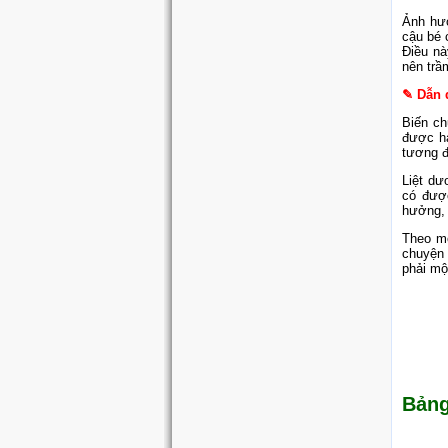
Ảnh hưở
cậu bé 
Điều nà
nên trầ
✎ Dẫn 
Biến ch
được ha
tương đ
Liệt dư
có được
hưởng, 
Theo mộ
chuyện 
phải mộ
Bảng