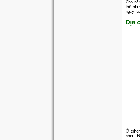
Cho nê
thế như
ngay lúc
Địa 
Ở tphc
nhau. Đ