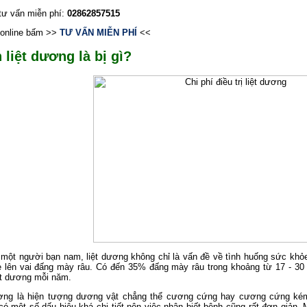
 tư vấn miễn phí:
02862857515
online bấm >>
TƯ VẤN MIỄN PHÍ
<<
 liệt dương là bị gì?
 một người bạn nam, liệt dương không chỉ là vấn đề về tình huống sức khỏe
è lên vai đấng mày râu. Có đến 35% đấng mày râu trong khoảng từ 17 - 30 
ệt dương mỗi năm.
ơng là hiện tượng dương vật chẳng thể cương cứng hay cương cứng kém đ
ó một số dấu hiệu khá chi tiết nên việc nhận biết bệnh cũng rất đơn giản. M