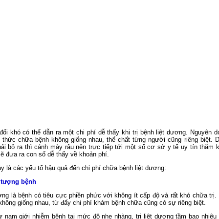
ối khó có thể dẫn ra một chi phí dễ thấy khi trị bệnh liệt dương. Nguyên d
thức chữa bệnh không giống nhau, thể chất từng người cũng riêng biệt. D
ải bỏ ra thì cánh mày râu nên trực tiếp tới một số cơ sở y tế uy tín thăm
sẽ đưa ra con số dễ thấy về khoản phí.
y là các yếu tố hậu quả đến chi phí chữa bệnh liệt dương:
 tượng bệnh
ơng là bệnh có tiêu cực phiền phức với không ít cấp độ và rất khó chữa trị.
ị không giống nhau, từ đấy chi phí khám bệnh chữa cũng có sự riêng biệt.
 nam giới nhiễm bệnh tại mức độ nhẹ nhàng, trị liệt dương tầm bao nhiêu t