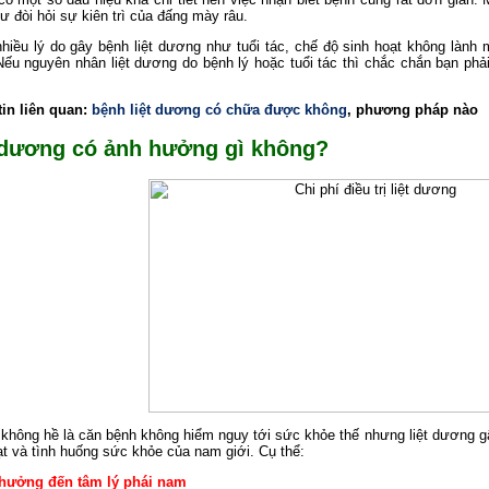
ư đòi hỏi sự kiên trì của đấng mày râu.
nhiều lý do gây bệnh liệt dương như tuổi tác, chế độ sinh hoạt không lành 
Nếu nguyên nhân liệt dương do bệnh lý hoặc tuổi tác thì chắc chắn bạn p
in liên quan:
bệnh liệt dương có chữa được không
, phương pháp nào
 dương có ảnh hưởng gì không?
không hề là căn bệnh không hiểm nguy tới sức khỏe thế nhưng liệt dương gâ
ạt và tình huống sức khỏe của nam giới. Cụ thể:
hưởng đến tâm lý phái nam