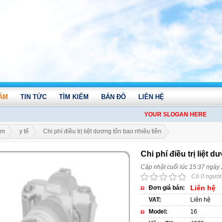
ẨM
TIN TỨC
TÌM KIẾM
BẢN ĐỒ
LIÊN HỆ
YOUR SLOGAN HERE
ẩm
y tế
Chi phí điều trị liệt dương tốn bao nhiêu tiền
Chi phí điều trị liệt 
Cập nhật cuối lúc 15:37 ngày
Có 0 người
Liên hệ
Đơn giá bán:
VAT:
Liên hệ
Model:
16