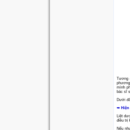
Tương đ
phương 
mình ph
bác sĩ 
Dưới đâ
➥ Hiện
Liệt dư
điều tr
Nếu như