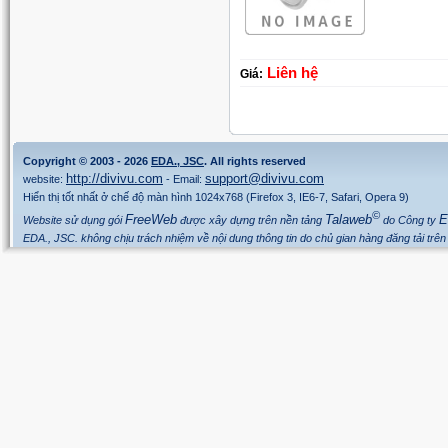
Liên hệ
Giá:
Copyright © 2003 - 2026
EDA., JSC
. All rights reserved
http://divivu.com
support@divivu.com
website:
- Email:
Hiển thị tốt nhất ở chế độ màn hình 1024x768 (Firefox 3, IE6-7, Safari, Opera 9)
©
FreeWeb
Talaweb
E
Website sử dụng gói
được xây dựng trên nền tảng
do Công ty
EDA., JSC. không chịu trách nhiệm về nội dung thông tin do chủ gian hàng đăng tải trên