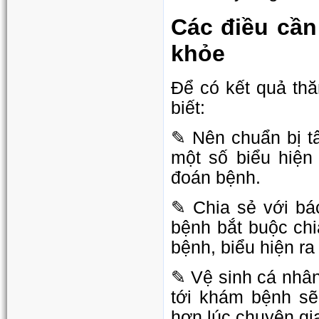
Các điều cần
khỏe
Để có kết quả th
biết:
✎ Nên chuẩn bị tâ
một số biểu hiện
đoán bệnh.
✎ Chia sẻ với bá
bệnh bắt buộc chi
bệnh, biểu hiện r
✎ Vệ sinh cá nhân
tới khám bệnh sẽ
hơn lúc chuyên gi