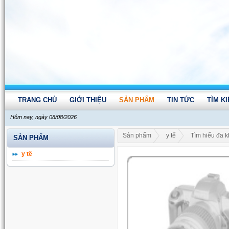
TRANG CHỦ
GIỚI THIỆU
SẢN PHẨM
TIN TỨC
TÌM K
Hôm nay, ngày 08/08/2026
Sản phẩm
y tế
Tìm hiểu đa k
SẢN PHẨM
y tế