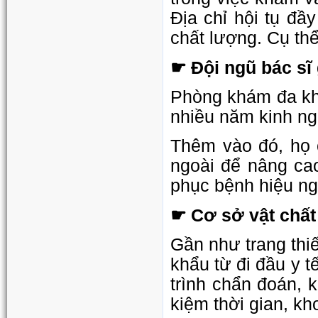
Địa chỉ hội tụ đầ
chất lượng. Cụ thể
☛ Đội ngũ bác sĩ 
Phòng khám đa khoa
nhiều năm kinh ng
Thêm vào đó, họ c
ngoài để nâng ca
phục bệnh hiệu ng
☛ Cơ sở vật chất 
Gần như trang thi
khẩu từ đi đầu y 
trình chẩn đoán, ki
kiệm thời gian, kh