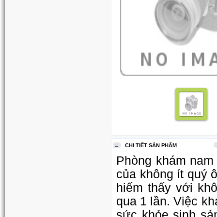
CHI TIẾT SẢN PHẨM
Phòng khám nam k
của không ít quý 
hiếm thấy với kh
qua 1 lần. Việc k
sức khỏe sinh sả