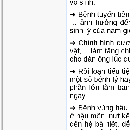
vô sinh.
➔ Bệnh tuyến tiền l
… ảnh hưởng đến 
sinh lý của nam gi
➔ Chỉnh hình dươ
vật,… làm tăng ch
cho đàn ông lúc q
➔ Rối loạn tiểu tiệ
một số bệnh lý ha
phần lớn làm bạn 
ngày.
➔ Bệnh vùng hậu mô
ở hậu môn, nứt k
đến hệ bài tiết, 