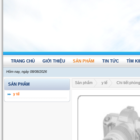
TRANG CHỦ
GIỚI THIỆU
SẢN PHẨM
TIN TỨC
TÌM K
Hôm nay, ngày 08/08/2026
Sản phẩm
y tế
Chi tiết phò
SẢN PHẨM
y tế