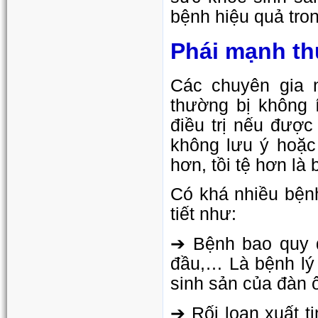
bệnh hiệu quả tron
Phái mạnh th
Các chuyên gia 
thường bị không 
điều trị nếu được
không lưu ý hoặc
hơn, tồi tệ hơn là
Có khá nhiều bện
tiết như:
➔ Bệnh bao quy đ
đầu,… Là bệnh lý
sinh sản của đàn 
➔ Rối loạn xuất t