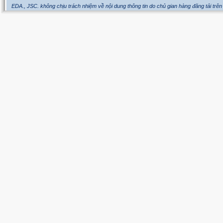
EDA., JSC. không chịu trách nhiệm về nội dung thông tin do chủ gian hàng đăng tải trên