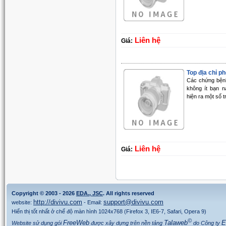
Liên hệ
Giá:
Top địa chỉ ph
Các chứng bệnh
không ít bạn n
hiện ra một số t
Liên hệ
Giá:
Copyright © 2003 - 2026
EDA., JSC
. All rights reserved
http://divivu.com
support@divivu.com
website:
- Email:
Hiển thị tốt nhất ở chế độ màn hình 1024x768 (Firefox 3, IE6-7, Safari, Opera 9)
©
FreeWeb
Talaweb
E
Website sử dụng gói
được xây dựng trên nền tảng
do Công ty