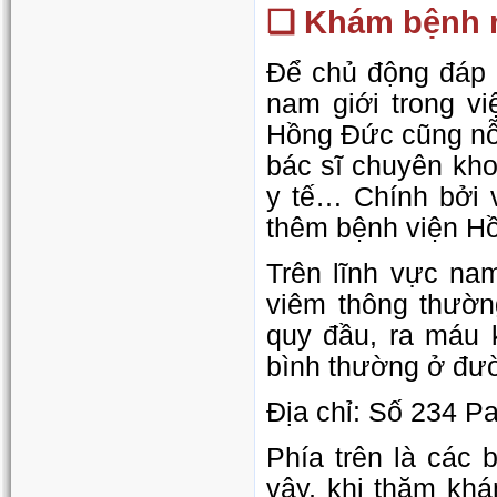
❏ Khám bệnh n
Để chủ động đáp 
nam giới trong v
Hồng Đức cũng nỗ l
bác sĩ chuyên kho
y tế… Chính bởi v
thêm bệnh viện Hồ
Trên lĩnh vực na
viêm thông thườn
quy đầu, ra máu 
bình thường ở đườn
Địa chỉ: Số 234 Pa
Phía trên là các 
vậy, khi thăm khá