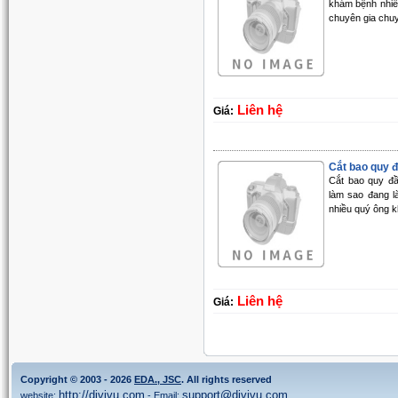
khám bệnh nhiề
chuyên gia chuy
Liên hệ
Giá:
Cắt bao quy đầ
Cắt bao quy đầ
làm sao đang l
nhiều quý ông kh
Liên hệ
Giá:
Copyright © 2003 - 2026
EDA., JSC
. All rights reserved
http://divivu.com
support@divivu.com
website:
- Email: