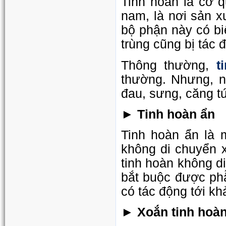
Tinh hoàn là cơ q
nam, là nơi sản x
bộ phận này có bi
trùng cũng bị tác 
t
Thông thường,
thường. Nhưng, n
đau, sưng, căng tứ
► Tinh hoàn ẩn
Tinh hoàn ẩn là 
không di chuyển x
tinh hoàn không d
bắt buộc được phẫ
có tác động tới k
► Xoắn tinh hoà