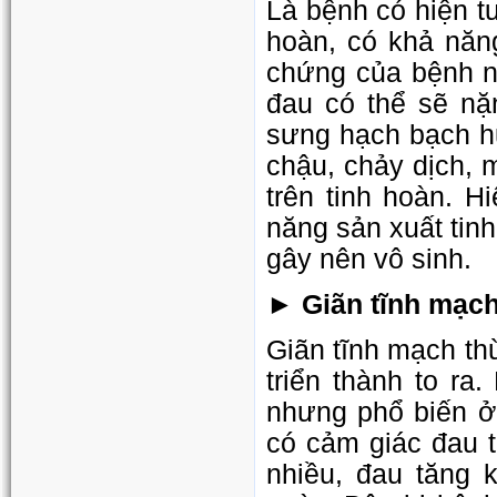
Là bệnh có hiện t
hoàn, có khả năn
chứng của bệnh n
đau có thể sẽ nặn
sưng hạch bạch h
chậu, chảy dịch, 
trên tinh hoàn. 
năng sản xuất tin
gây nên vô sinh.
► Giãn tĩnh mạch
Giãn tĩnh mạch thừ
triển thành to ra
nhưng phổ biến ở 
có cảm giác đau t
nhiều, đau tăng 