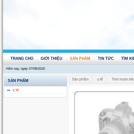
TRANG CHỦ
GIỚI THIỆU
SẢN PHẨM
TIN TỨC
TÌM K
Hôm nay, ngày 07/08/2026
Sản phẩm
y tế
Tinh hoàn bên
SẢN PHẨM
y tế