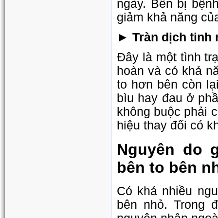
ngày. Bên bị bện
giảm khả năng của 
► Tràn dịch tinh
Đây là một tình tr
hoàn và có khả nă
to hơn bên còn lạ
bìu hay đau ở phầ
không buộc phải 
hiệu thay đổi có 
Nguyên do g
bên to bên n
Có khá nhiều ngu
bên nhỏ. Trong 