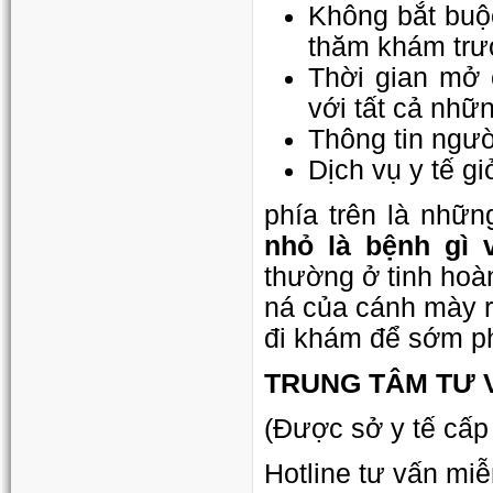
Không bắt buộ
thăm khám trư
Thời gian mở 
với tất cả nhữ
Thông tin ngườ
Dịch vụ y tế giỏ
phía trên là nhữn
nhỏ là bệnh gì 
thường ở tinh hoàn
ná của cánh mày râ
đi khám để sớm ph
TRUNG TÂM TƯ 
(Được sở y tế cấp
Hotline tư vấn miễ