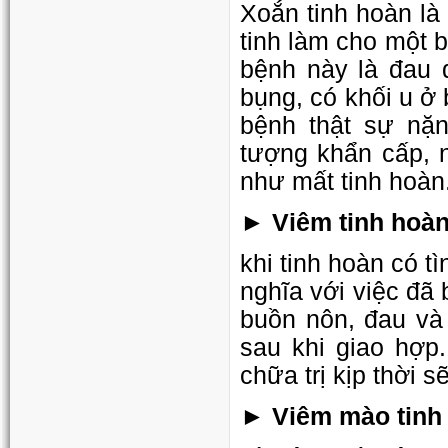
Xoắn tinh hoàn là
tinh làm cho một 
bệnh này là đau đ
bụng, có khối u ở 
bệnh thật sự nặ
tượng khẩn cấp, n
như mất tinh hoàn
► Viêm tinh hoà
khi tinh hoàn có 
nghĩa với việc đã
buồn nôn, đau và 
sau khi giao hợp
chữa trị kịp thời 
► Viêm mào tinh