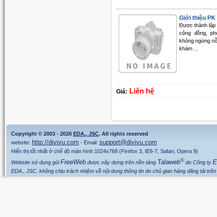
Giới thiệu PK 
Được thành lập
cộng đồng, p
không ngừng nỗ 
khám ...
Liên hệ
Giá:
Copyright © 2003 - 2026
EDA., JSC
. All rights reserved
http://divivu.com
support@divivu.com
website:
- Email:
Hiển thị tốt nhất ở chế độ màn hình 1024x768 (Firefox 3, IE6-7, Safari, Opera 9)
©
FreeWeb
Talaweb
E
Website sử dụng gói
được xây dựng trên nền tảng
do Công ty
EDA., JSC. không chịu trách nhiệm về nội dung thông tin do chủ gian hàng đăng tải trên